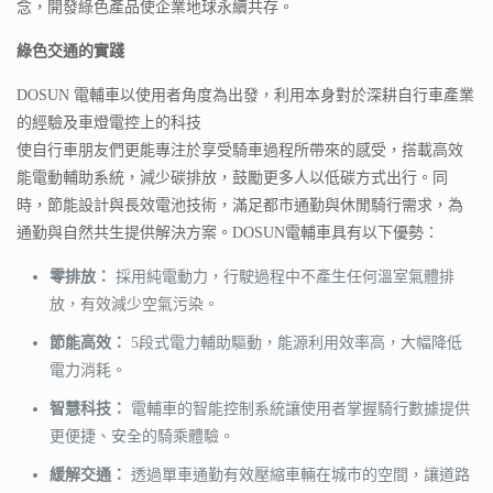
念，開發綠色產品使企業地球永續共存。
綠色交通的實踐
DOSUN 電輔車以使用者角度為出發，利用本身對於深耕自行車產業
的經驗及車燈電控上的科技
使自行車朋友們更能專注於享受騎車過程所帶來的感受，搭載高效
能電動輔助系統，減少碳排放，鼓勵更多人以低碳方式出行。同
時，節能設計與長效電池技術，滿足都市通勤與休閒騎行需求，為
通勤與自然共生提供解決方案。DOSUN電輔車具有以下優勢：
零排放：
採用純電動力，行駛過程中不產生任何溫室氣體排
放，有效減少空氣污染。
節能高效：
5段式電力輔助驅動，能源利用效率高，大幅降低
電力消耗。
智慧科技：
電輔車的智能控制系統讓使用者掌握騎行數據提供
更便捷、安全的騎乘體驗。
緩解交通：
透過單車通勤有效壓縮車輛在城市的空間，讓道路