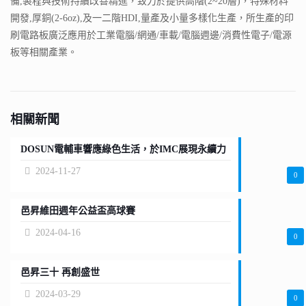
備,製程與技術持續改善精進，致力於提供高階(2~20層)，特殊材料
開發,厚銅(2-6oz),及一二階HDI,量產及小量多樣化生產，所生產的印
刷電路板廣泛應用於工業電腦/網通/車載/電腦週邊/消費性電子/電源
板等相關產業。
相關新聞
DOSUN電輔車響應綠色生活，於IMC展現永續力
2024-11-27
0
邑昇維田週年公益盃高球賽
2024-04-16
0
邑昇三十 再創盛世
2024-03-29
0